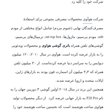
شرکت خود را کلید زد.
شرکت
هوآوی
محصولات مصرفی متنوعی برای استفادهٔ
مصرف‌کنندگان نهایی (عموم مردم) شامل انواع مختلفی از مودم
usb، مودم بی‌سیم، ماژول‌ها، set-top box، ترمینال‌های بی‌سیم،
گوشی‌های تلفن همراه
باتری گوشی هواوی
و محصولات ویدئویی
را به بازار عرضه کرده‌ است. هوآوی در سال ۲۰۱۰، ۱۲۰ میلیون
دیوایس را به سراسر دنیا عرضه کرده‌است. از ۳۰ میلیون تلفن
همراه که ۳٫۳ میلیون آن اسمارت فون بودند به بازارهای ژاپن،
ایالات متحده و اروپا عرضه شدند.
همچنین این برند در سال ۲۰۱۸ اولین گوشی ۳ دوربین جهان را به
نام P20 Pro به بازار جهانی عرضه کرد. از دیگر محصولات تولید
هواوی ساعت هوشمند است که نخستین ساعت هوشمند خود را