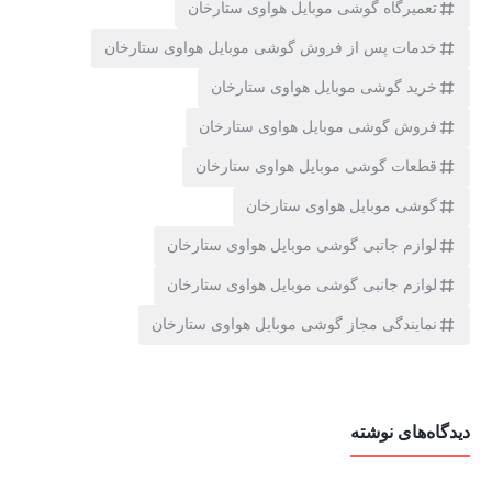
تعمیرگاه گوشی موبایل هواوی ستارخان
وقتی قرار است اقامتی کوتاه‌مدت در یکی از محله‌های تهران داشته
خدمات پس از فروش گوشی موبایل هواوی ستارخان
باشیم و یا برای یک سفر کاری به تهران برویم خیلی مهم است که برای
خرید گوشی موبایل هواوی ستارخان
اقامت در این کلان‌شهر کدام محله را انتخاب می‌کنیم. البته انتخاب
فروش گوشی موبایل هواوی ستارخان
منطقه و محله مناسب برای اقامت در سفر تهران تا حدودی تابع علت
نمایش بیشتر
قطعات گوشی موبایل هواوی ستارخان
سفر ما به پایتخت است، اما چیزی که بیش از همه به شما در انتخاب
گوشی موبایل هواوی ستارخان
محل اقامتتان کمک می‌کند شناخت محله‌های این شهر است. به همین
لوازم جاتبی گوشی موبایل هواوی ستارخان
دلیل تصمیم گرفتیم در این مقاله از سری مقالات محله گردی با میهمان
لوازم جانبی گوشی موبایل هواوی ستارخان
شو به سراغ معرفی یکی از قدیمی‌ترین و البته سرشناس‌ترین
نمایندگی مجاز گوشی موبایل هواوی ستارخان
محله‌های مسکونی در تهران برویم. اجاره آپارتمان مبله در محله
ستارخان تهران موضوع این مقاله ما در مجله گردشگری میهمان شو
است.
دیدگاه‌های نوشته
چه تهرانی باشید و چه قصد سفر به پایتخت را داشته باشید شناخت
محله‌های تهران برایتان جذاب است. آشنایی با محله‌های مختلف، قدمت