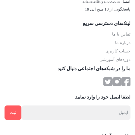
ایمیل
arianatell@yahoo.com
غرب هستند.
پاسخگویی از 10 صبح الی 19
ساختمان‌های مدرن شهرک غرب
لینک‌های دسترسی سریع
فضای سبز وسیع:
وجود پارک‌های بزرگ و فضای سبز فراوان، به
تماس با ما
شهرک غرب هوایی پاک و محیطی آرام بخشیده است.
درباره ما
پارک‌های شهرک غرب
حساب کاربری
مراکز تجاری و تفریحی:
مراکز خرید لوکس، رستوران‌های متنوع،
دوره‌های آموزشی
سینما و سایر امکانات تفریحی، زندگی در شهرک غرب را
ما را در شبکه‌های اجتماعی دنبال کنید
لذت‌بخش‌تر کرده است.
مراکز تجاری شهرک غرب
لطفا ایمیل خود را وارد نمایید
دسترسی آسان:
موقعیت مکانی مناسب شهرک غرب، دسترسی
آسان به بزرگراه‌ها و مترو را فراهم کرده است.
امنیت بالا:
شهرک غرب یکی از امن‌ترین مناطق تهران به شمار
می‌رود.