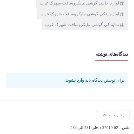
لوازم جانبی گوشی مایکروسافت شهرک غرب
منحصربه‌فرد، امکانات رفاهی بالا و موقعیت مکانی مناسب، به یکی از
لوازم یدکی گوشی مایکروسافت شهرک غرب
محبوب‌ترین مناطق مسکونی و تجاری تهران تبدیل شده است. این
نمایندگی گوشی مایکروسافت شهرک غرب
منطقه با ترکیب جذابیت‌های شهری و آرامش محیطی، به مکانی ایده‌آل
نمایش بیشتر
برای زندگی و کار تبدیل شده است.
تاریخچه شهرک غرب
دیدگاه‌های نوشته
شهرک غرب در دهه‌های گذشته با هدف ایجاد یک منطقه مدرن و مجهز
در غرب تهران احداث شد. این منطقه با الهام از شهرک‌های مدرن
برای نوشتن دیدگاه باید
وارد بشوید
.
اروپایی طراحی شده و با توجه به رشد سریع شهر تهران، به سرعت به
یکی از مناطق پرطرفدار تبدیل شد.
ویژگی‌های بارز شهرک غرب
رفتن به بالا
معماری مدرن:
ساختمان‌های بلند و مدرن، ویلاهای لوکس و
تلفن
37919-021 داخلی 231 الی 234
مجتمع‌های مسکونی با طراحی‌های زیبا، از ویژگی‌های بارز شهرک