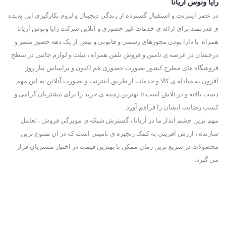
رایا ونوس آریانا
زندگی در شهرک غرب
در عصر اینترنت و استقبال گسترده از زندگی دیجیتال و لزوم بکارگیری این پدیده
ی قدرتمند برای ارائه ی خدمات غیر حضوری و آنلاین شرکت رایا ونوس آریانا
زندگی در شهرک غرب، به دلیل امکانات رفاهی بالا، امنیت و دسترسی
همراه با دارا بودن مجوزهای رسمی و قانونی و بیش از یک دهه حضور مثمر و
آسان به مراکز مختلف، برای بسیاری از افراد جذاب است. با این حال،
درخشان در عرصه ی تامین و فروش تلفن همراه ، تبلت و لوازم جانبی در سطح
فروشگاه های مطرح کشور بصورت حضوری هم اکنون و براساس نیاز روز
هزینه بالای زندگی در این منطقه، یکی از چالش‌های آن محسوب
افزون به مبادله ی کالا و خدمات از طریق اینترنت و بصورت آنلاین به این مهم
می‌شود.
دست یافته و در تلاش است تا بهترین زمینه ی خرید را برای مشتریان گرامی و
آینده شهرک غرب
کسب رضایت ایشان را فراهم آورد.
مهم ترین چشم انداز ما در آریانا ، گسترش شبکه ی مویرگی فروش ، تعامل
با توجه به توسعه روزافزون شهر تهران و افزایش تقاضا برای زندگی
سازنده ، ارزش آفرینی به کمک زنجیره ی تامینی است که در آن متنوع ترین
در مناطق مدرن و لوکس، انتظار می‌رود که شهرک غرب همچنان به
محصولات در سریع ترین زمان ممکن با بهترین قیمت در اختیار مشتریان قرار
می گیرد.
رشد و توسعه خود ادامه دهد. ساخت و ساز ساختمان‌های جدید، ایجاد
مراکز تجاری و تفریحی بیشتر و بهبود زیرساخت‌ها، از جمله برنامه‌های
آینده برای این منطقه است.