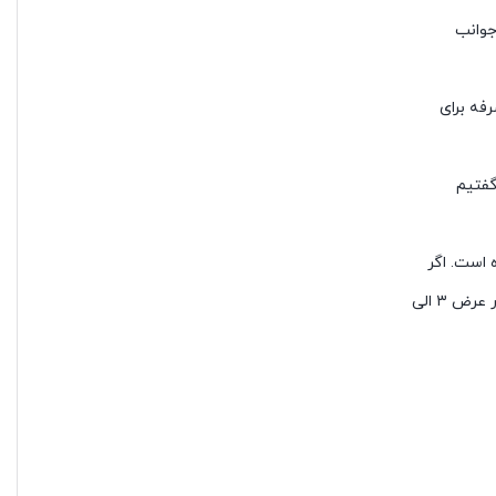
جوانب
فه برای
گفتیم
 است. اگر
پیش خود می‌پرسید که آیا این برند ارزش خرید دارد یا خیر، بهتر است به تاریخچه این برند نگاهی بیاندازیم. جالب است بدانید که برند ریلمی در عرض ۳ الی