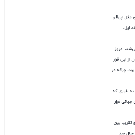
فروش اولین نمونه‌های کامپیوتورهای شخصی اپل، اعتبار قابل توجهی را برای این شرکت ایجاد کرد. به طوری که با تولید و معرفی نمونه‌های دیگری مثل اپلII و
د اپل،
‌شد، امروز
از این قرار
 عطفی بود، چراکه در
 بگیرد، به طوری که
 جهانی قرار
وآوی (Huawei) و گوشی‌های سامسونگ (Samsung) قرار داشته و تقریبا بین
هه پایانی سال ۲۰۱۹ به بالاترین حد خود یعنی ۲۰ درصد و در سال بعد