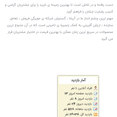
بکارگیری تکنولوژی‌های جدید گذاشته است.
دست یافته و در تلاش است تا بهترین زمینه ی خرید را برای مشتریان گرامی و
هدفون و هندزفری آنر
کسب رضایت ایشان را فراهم آورد.
انواع گوشی موبایل آنر را از نیز میتوانید از بایمو تهیه نمایید
باطری گوشی موبایل آنر
مهم ترین چشم انداز ما در آریانا ، گسترش شبکه ی مویرگی فروش ، تعامل
آریانا تخصصی ترین مرکر
تعمیر گوشی موبایل آنر
آریانا مرکز تخصصی
تعمیرات گوشی موبایل آنر
سازنده ، ارزش آفرینی به کمک زنجیره ی تامینی است که در آن متنوع ترین
قطعات گوشی موبایل آنر
را از بایمو بخواهید.
محصولات در سریع ترین زمان ممکن با بهترین قیمت در اختیار مشتریان قرار
مرکز
تعمیرات تبلت آنر
می گیرد.
انواع
گوشی موبایل آنر
را از بایمو تهیه کنید
معرفی محله شهرک غرب
شهرک غرب، یکی از مناطق مدرن و لوکس تهران است که با معماری
منحصربه‌فرد، امکانات رفاهی بالا و موقعیت مکانی مناسب، به یکی از
محبوب‌ترین مناطق مسکونی و تجاری تهران تبدیل شده است. این
منطقه با ترکیب جذابیت‌های شهری و آرامش محیطی، به مکانی
ایده‌آل برای زندگی و کار تبدیل شده است.
تاریخچه شهرک غرب
شهرک غرب در دهه‌های گذشته با هدف ایجاد یک منطقه مدرن و