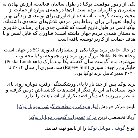
یکی از رموز موفقیت نوکیا در طول سالیان فعالیت، ارزش نهادن به
مشتریان و کاربران بوده است. آن‌ها در همه‌ی موارد از حمایت از
محیط‌زیست گرفته تا استفاده از فناوری برای توسعه‌ی زندگی بهتر
و ایجاد تغییراتی برای ارتباط بهتر مردم، تلاش‌های متعددی داشته‌اند.
نوکیا نامی در طول تاریخ است که تلاشی جدی برای رساندن فناوری
به دستان همه‌ی مردم جهان داشته است؛ فناوری که قابل لمس و با
هدف حمایت از کاربر توسعه یافته است.
در حال حاضر برند نوکیا یکی از پیشتازان فناوری 5G در جهان است
و Nokia Networks بزرگ‌ترین برند زیرمجموعه نوکیا محسوب
می‌شود. ماه آگوست سال گذشته پکا لوندمارک (Pekka Lundmark)
جایگزین راجیف سوری (Rajeev Suri) شد. سوری از سال ۲۰۱۴ تا
۲۰۲۰ مدیرعامل برند نوکیا بود.
برند نوکیا پس از چند بار تا پای ورشکستگی رفتن، دوباره روی پای
خود ایستاده اما این بار دیگر از اشتباهات گذشته‌اش درس گرفته و
به نظر می‌رسد که دیگر قصد تکرار آن اشتباهات را ندارد.
بایمو مرکز فروش
لوازم یدکی و قطعات گوشی موبایل نوکیا
آریانا تخصصی ترین
مرکز تعمیرات گوشی موبایل نوکیا
انواع
گوشی موبایل نوکیا
را از بایمو تهیه نمایید.