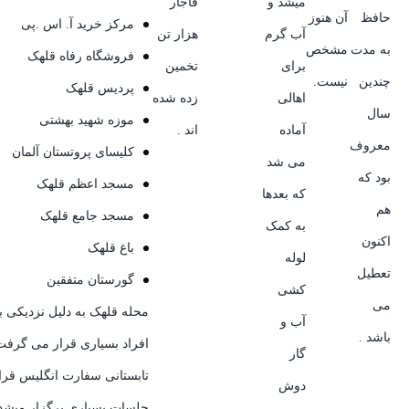
میشد و
قاجار
حافظ
آن هنوز
مرکز خرید آ. اس .پی
آب گرم
هزار تن
به مدت
مشخص
فروشگاه رفاه قلهک
برای
تخمین
چندین
نیست.
پردیس قلهک
اهالی
زده شده
سال
موزه شهید بهشتی
آماده
اند .
معروف
کلیسای پروتستان آلمان
می شد
بود که
مسجد اعظم قلهک
که بعدها
هم
مسجد جامع قلهک
به کمک
اکنون
باغ قلهک
لوله
تعطیل
گورستان متفقین
کشی
می
محله قلهک به دلیل نزدیکی ب
آب و
باشد .
افراد بسیاری قرار می گرفت د
گار
تابستانی سفارت انگلیس قرا
دوش
جلسات بسیاری برگزار میشد ک