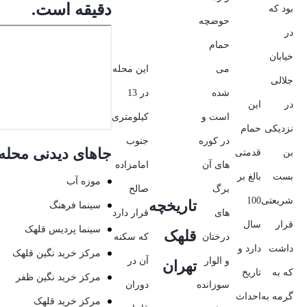
دقیقه است.
بود که
حوضچه
در
حمام
خیابان
می
این محله
جلالی
شده
در 13
در
این
است و
کیلومتری
نزدیکی
حمام
در کوره
جنوب
جاهای دیدنی محله
بن
قدمتی
های آن
امامزاده
بست
بالغ بر
موزه آب
برگ
صالح
شریعتی
100
تاریخچه
سینما فرهنگ
های
قرار دارد
قرار
سال
سینما پردیس قلهک
قلهک
درختان
که سکنه
داشت
دارد و
مرکز خرید نگین قلهک
و الوار
آن در
تهران
که به
تاریخ
مرکز خرید نگین ظفر
سوزانده
دوران
گرمه به
احداث
مرکز خرید قلهک