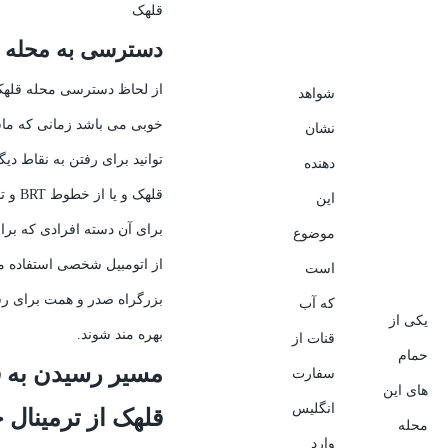
قلهک
دسترسی به محله 
از لحاظ دسترسی محله قلهک
شواهد
خوبی می باشد زمانی که م
نشان
توانید برای رفتن به نقاط دی
دهنده
قلهک و یا از خطوط BRT و تاکسی کنید .
این
برای آن دسته افرادی که برا
موضوع
از اتومبیل شخصی استفاده می
است
بزرگراه صدر و همت برای ر
که آب
یکی از
بهره مند شوند.
قنات از
حمام
مسیر رسیدن به ق
سفارت
های این
انگلیس
محله
وارد