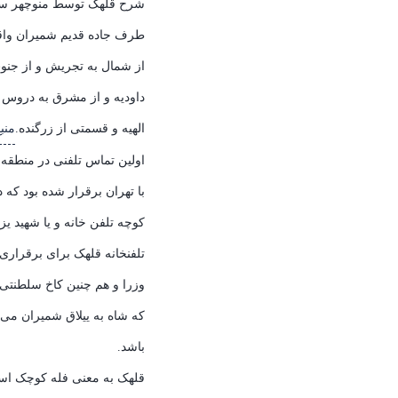
شرح قلهک توسط منوچهر ستو
طرف جاده قدیم شمیران وا
از شمال به تجریش و از جنو
داودیه و از مشرق به دروس و
الهیه و قسمتی از زرگنده.
منب
اولین تماس تلفنی در منطقه 
با تهران برقرار شده بود که د
کوچه تلفن خانه و یا شهید یز
تلفنخانه قلهک برای برقراری
وزرا و هم چنین کاخ سلطنتی 
که شاه به ییلاق شمیران می ر
باشد.
قلهک به معنی فله کوچک ا