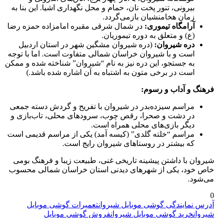
بیرونی، تنور پخت نان، حمام و محل نگهداری اشیا. این بنا به
زمان هخامنشیان بازمی‌گردد.
آرامگاه تیموری:
در شمال شرقی مقبره امامزاده حمزه رضا
(ع) و متعلق به دوره تیموریان.
دره شیروان:
(دره شیروان مشگین شهر در استان اردبیل
است و با شیروان خراسان شمالی متفاوت است. اما با توجه
به جستجو، این دره نیز به نام “شیروان” شناخته شده و ممکن
است در برخی متون به اشتباه به آن اشاره شده باشد.)
فرهنگ و آداب و رسوم:
مراسم سیزده‌بدر در شیروان با تفریح و گردش دسته جمعی
در دشت و صحرا، رقص چوب، سرودهای محلی، تاب‌بازی و
دیگر بازی‌های محلی همراه است.
مراسم “خلته گلدی” (کیسه آمد) یکی از مراسم قدیمی است
که بیشتر در روستاهای شیروان رایج است.
شیروان با داشتن پیشینه تاریخی غنی، طبیعت زیبا و فرهنگ بومی
خاص خود، یکی از شهرهای دیدنی استان خراسان شمالی محسوب
می‌شود.
0
آدرس نمایندگی گوشی موبایل شیروان
تعمیرات گوشی موبایل
شیروان
خرید گوشی موبایل شیروان
فروش گوشی موبایل