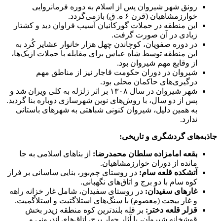
رونق شهر شیروان پس از اسلام به دوره فرمانروایی
خوارزمشاهیان (قرن ۶ ه. ق) بازمی‌گردد.
این منطقه در حملات گورکانیان آسیب فراوان دید و کشتار
زیادی در آن صورت گرفت.
در دوره صفویان، کوچاندن چهل هزار خانوار عشایر کُرد به
این منطقه توسط شاه عباس برای مقابله با حملات ازبک‌ها،
از وقایع مهم شیروان بود.
شیروان در دوران حکومت قاجار نیز از مناطق مهم
درگیری‌های حاکمان محلی بود.
شهر شیروان در سال ۱۳۰۸ بر اثر زلزله به کلی ویران شد و
پس از دو سال، با روش‌های نوین شهرسازی دوباره بنا گردید.
به همین دلیل، شیروان کنونی شباهتی به شهرهای باستانی
ندارد.
جاذبه‌های گردشگری و تاریخی:
بقعه امامزاده سلطان محمدرضا:
از بناهای اسلامی به جا
مانده از دوران خوارزمشاهیان.
آتشکده قلعه سام:
در روستای چم‌بور، بنایی ساسانی بر فراز
کوه سام با دو برج و اتاق‌های نگهبانی.
غارهای سفیدان:
در روستای سفیدان، شامل غار خزانه راهه
و غار ییجت (معصوم) با سنگ‌های استلاگتیت و استلاگمیت.
قزلر قلعه دختر:
بر قله بلندترین کوه منطقه زیدر بخش
قوشخانه شیروان، با آثار چهار برج، اتاق‌های اندرونی و