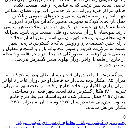
خاصی است، بدین ترتیب که به عناصری از قبیل مسجد، تکیه،
حمام، مراکز خرید روزانه، مراکز خدماتی، آب انبار، فضای مشاعی
جهت انجام مراسم مذهبی، سنتی و تجمع‌های عمومی و بالاخره
محل بازی‌های کودکانه مجهزند. به‌طوری‌که این مراکز تا امروز با
حفظ عملکردهای نخستین در تکاپوی حیات در محلات نقش اساسی
دارند. نمونه‌های بارز آن محلات دود قلی، مسجد یری پایین، نصرالله
خان، محله زینبیه و محله قهرمان می‌باشند و تقریباً سایر محلات
دارای چنین خصیصه بارز و روشن‌اند که با گسترش تدریجی شهر
نسبت به مرکزیت کهن‌دژ و سپس مجموعه بازار با انسجام معقول و
منطقی جای گرفته‌اند. به‌طور کلی ۱۸ محله در داخل قلعه و ۹ محله
در خارج از قلعه تا اواخر دوران پهلوی ضمن گسترش تدریجی
مستقر شده‌اند.
روند گسترش تا اواخر دوران قاجار بسیار بطئی و در سطح قلعه به
میزان ۱۸۵ هکتار بوده‌است. از حد فاصل اواخر دوران قاجار تا اواخر
دوران پهلوی با افزایش محلات خارج از قلعه، وسعت شهر به میزان
تقریبی ۴۸۰ هکتار گسترش یافته‌است. شهر فعلی در مساحتی
معادل ۱۲۵۷ هکتار مستقر شده که به استناد ضوابط طرح جامع
مصوب پیش‌بینی شده در سال ۱۳۷۵ وسعت آن به میزان ۴۴۵۰
هکتار افزایش می‌یابد.
0
پخش باتری گوشی موبایل زنجان
تاچ ال سی دی گوشی موبایل
زنجان
تعمیر گوشی موبایل زنجان
تعمیرات گوشی موبایل زنجان
خدمات