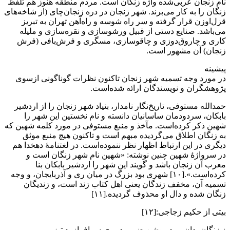
نام زنجان عربی‌شده واژه زنگان است. مردم منطقه هنوز هم تلفظ
زنگان را به کار می‌برند. شهر زنجان در دره زنجان‌چای (از شاخه‌های
قزل‌اوزن قرار گرفته و سر راه شوسه و راه‌آهن تهران به تبریز
می‌باشد. صنایع دستی از قبیل ورشوسازی و نقره‌سازی و ملیله
کاری و چاروق‌دوزی و چاقوسازی، مسگری و فرش‌بافی (فرش
زنجان) آن مشهور است.
پیشینه
در مورد وجه تسمیه شهر زنجان تاکنون نظرات گوناگونی ازسوی
پژوهشگران و نویسندگان ارائه شده‌است.
حمدالله مستوفی، تاریخ‌نگار نامدار، بنیاد شهر زنجان را از اردشیر
بابکان، سردودمان ساسانیان دانسته و نام نخستین این شهر را
شهین ذکر کرده‌است. مآخذ و منبع مستوفی در مورد کلمه شهین که
به زنگان اطلاق می‌گردیده مبهم است و تاکنون هیچ منبع موثق
دیگری در این ارتباط اظهار نظر ننموده‌است. در لغتنامهٔ دهخدا هم
در سرواژهٔ شهین چنین نوشته: «شهین نام شهر زنگان است و
معرب آن زنجان باشد و گویند این شهر را اردشیر بابکان بنا
کرده‌است.».[۱۰] شهری بود بزرگ در میان ری و آذربایجان، و وجه
تسمیه آن، مخفف زندگان یعنی اهل کتاب زند است، و زندیگان
زنگان شده و دال او محذوف گردیده.[۱۱]
بیتی از حکیم زجاجی:[۱۲]
ز زنگان بدان مرد روشن ضمیر دبیری سرافراز بد تیزویر