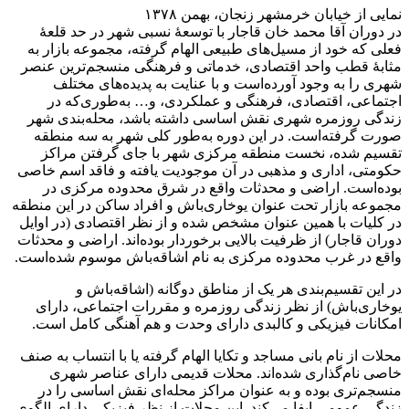
نمایی از خیابان خرمشهر زنجان، بهمن ۱۳۷۸
در دوران آقا محمد خان قاجار با توسعهٔ نسبی شهر در حد قلعهٔ
فعلی که خود از مسیل‌های طبیعی الهام گرفته، مجموعه بازار به
مثابهٔ قطب واحد اقتصادی، خدماتی و فرهنگی منسجم‌ترین عنصر
شهری را به وجود آورده‌است و با عنایت به پدیده‌های مختلف
اجتماعی، اقتصادی، فرهنگی و عملکردی، و… به‌طوری‌که در
زندگی روزمره شهری نقش اساسی داشته باشد، محله‌بندی شهر
صورت گرفته‌است. در این دوره به‌طور کلی شهر به سه منطقه
تقسیم شده، نخست منطقه مرکزی شهر با جای گرفتن مراکز
حکومتی، اداری و مذهبی در آن موجودیت یافته و فاقد اسم خاصی
بوده‌است. اراضی و محدثات واقع در شرق محدوده مرکزی در
مجموعه بازار تحت عنوان یوخاری‌باش و افراد ساکن در این منطقه
در کلیات با همین عنوان مشخص شده و از نظر اقتصادی (در اوایل
دوران قاجار) از ظرفیت بالایی برخوردار بوده‌اند. اراضی و محدثات
واقع در غرب محدوده مرکزی به نام اشاقه‌باش موسوم شده‌است.
در این تقسیم‌بندی هر یک از مناطق دوگانه (اشاقه‌باش و
یوخاری‌باش) از نظر زندگی روزمره و مقررات اجتماعی، دارای
امکانات فیزیکی و کالبدی دارای وحدت و هم آهنگی کامل است.
محلات از نام بانی مساجد و تکایا الهام گرفته یا با انتساب به صنف
خاصی نام‌گذاری شده‌اند. محلات قدیمی دارای عناصر شهری
منسجم‌تری بوده و به عنوان مراکز محله‌ای نقش اساسی را در
زندگی عمومی ایفا می‌کند. این محلات از نظر فیزیکی دارای الگوی