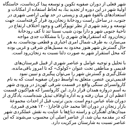
شهر فعلی از دوران صفویه تکوین و توسعه پیدا کرده‌است، خاستگاه
اولیهٔ شهر در این دوره از تجدید بنا، به لحاظ استفاده از امکانات و
استعدادهای بالقوهٔ شهری و زیستی در حد نهایی اراضی شهری در
جنوب، در ساحل راست رودخانهٔ زنجان‌رود قرار گرفته‌است. جهت
توسعه و رشد شهری از نظر توپوگرافی و وجود اختلاف ارتفاع در
ناحیهٔ جنوبی شهر و دارا بودن شیب نسبتاً تند تا کف رودخانهٔ
زنجان‌رود که استقرارهای شهری را با مشکلات جدی مواجه
می‌سازد، به طرف شمال امری اجباری و قطعی بوده‌است. به هر
حال گسترش شهر هنوز محدود به مسیل‌های شرقی و غربی بوده
که محل استقرار شهر به صورت دلتا نسبت به زنجان‌رود است.
با تحلیل و توجیه عوامل و عناصر شهری از قبیل قبرستان‌های
قدیمی و مناطقی تحت عنوان «کولوک» که تا امروز باقی‌مانده،
شکل‌گیری و گسترش شهر را می‌توان پیگیری و تبیین نمود
قدیمی‌ترین عنصر، متعلق به اواسط دوران صفویه است که به نام
کاروانسرای سنگی واقع در قسمت شرقی کهن‌دژ در ورودی شهر
به اسم دروازه همدان قرار دارد. این کاروانسرا که هم‌اکنون قسمت
اعظم آن از میان رفته و به اداره اوقاف تبدیل شده‌است، یادگاری از
دوران شاه عباس دوم است. بدین ترتیب قبل از احداث مجموعهٔ
بازار زنجان در دوران آقا محمد خان قاجار(۱۲۰۰ هجری قمری)،
میدان‌های آهنگران و راسته دباغ‌ها با عنایت به نقش عملکردی شهر
که در مقدمه بیان شد، از عناصر اصلی آن محسوب می‌شوند که این
عناصر نسبت به شارستان مرکزیت دارد.