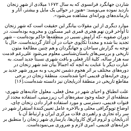
شاردن جهانگرد فرانسوی که به سال ۱۶۷۲ میلادی از شهر زنجان
بازدید نموده می‌نویسد: «هنوز در حوالی یک مایل و بیشتر، آثار و
بازمانده‌های ویرانه‌ای مشاهده می‌شود».
موارد دیگری از این مقولات بیانگر این حقیقت است که شهر زنجان
تا اواخر قرن نهم هجری قمری غیر مسکون و مخروبه بوده‌است. در
دوران صفویه -که آرامش نسبی در منطقه‌ها حاکم بوده‌است – شهر
تجدید بنا شده و مجدداً تکاپوی حیات در آن آغاز گردیده‌است. حال با
توجه به گزارش سیاحان و جهانگردان و هم چنین مطالعهٔ متون
تاریخی و بررسی‌های باستان‌شناسی معلوم می‌شود علی‌رغم قدمت
سه هزار ساله، کلیهٔ آثار فعلی و بافت شهری نسبتاً جدید است. به
عبارت دیگر با عنایت به آنچه که اجمالاً بیان شد شهر زنجان در
دوره‌های مختلف بر اثر هجوم دشمن تخریب و به مرور شهر جدید بر
روی خرابه‌های قدیمی احیا شده‌است. منطقهٔ زنجان در برخی
مقاطع تاریخی در منطقهٔ آذربایجان نیز دانسته شده‌است.[۱۶]
علت انطباق و احیای شهر در محل فعلی، معلول جاذبه‌های شهری-
منطقه‌ای از جمله وجود سفره‌های آب زیرزمینی، استفاده مجدد از
قنوات قدیمی، دسترسی و مورد استفاده قرار دادن زنجان چای،
اوضاع توپوگرافی محلی و بالاخره عامل تعیین‌کنندهٔ استقرار شهر در
سر راه تجاری و راهبردی فلات مرکزی ایران و ارتباط آن با
آذربایجان و لزوم اتراق کاروان‌ها، بازسازی شهر زنجان را منطبق بر
خرابه‌های قدیمی، امری لازم و ضروری می‌نموده‌است.