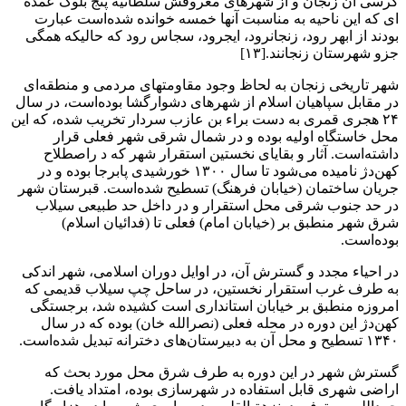
کرسی آن زنجان و از شهرهای معروفش سلطانیه پنج بلوک عمده
ای که این ناحیه به مناسبت آنها خمسه خوانده شده‌است عبارت
بودند از ابهر رود، زنجانرود، ایجرود، سجاس رود که حالیکه همگی
جزو شهرستان زنجانند.[۱۳]
شهر تاریخی زنجان به لحاظ وجود مقاومتهای مردمی و منطقه‌ای
در مقابل سپاهیان اسلام از شهرهای دشوارگشا بوده‌است، در سال
۲۴ هجری قمری به دست براء بن عازب سردار تخریب شده، که این
محل خاستگاه اولیه بوده و در شمال شرقی شهر فعلی قرار
داشته‌است. آثار و بقایای نخستین استقرار شهر که د راصطلاح
کهن‌دژ نامیده می‌شود تا سال ۱۳۰۰ خورشیدی پابرجا بوده و در
جریان ساختمان (خیابان فرهنگ) تسطیح شده‌است. قبرستان شهر
در حد جنوب شرقی محل استقرار و در داخل حد طبیعی سیلاب
شرق شهر منطبق بر (خیابان امام) فعلی تا (فدائیان اسلام)
بوده‌است.
در احیاء مجدد و گسترش آن، در اوایل دوران اسلامی، شهر اندکی
به طرف غرب استقرار نخستین، در ساحل چپ سیلاب قدیمی که
امروزه منطبق بر خیابان استانداری است کشیده شد، برجستگی
کهن‌دژ این دوره در محله فعلی (نصرالله خان) بوده که در سال
۱۳۴۰ تسطیح و محل آن به دبیرستان‌های دخترانه تبدیل شده‌است.
گسترش شهر در این دوره به طرف شرق محل مورد بحث که
اراضی شهری قابل استفاده در شهرسازی بوده، امتداد یافت.