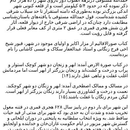
حمدالله مستوفی درنزهة القلوب دور باروی شهر را ده هزار گام
ذکر نموده که در حدود ۵/۴ کیلومتر است و از قلعه کنونی شهر
اندکی بزرگ‌تر بوده به‌طوری‌که دامنه استقرار تا حد سیلاب شرقی
کشیده شده‌است. قول حمدالله مستوفی با یافته‌های باستان‌شناسی
مطابقت دارد چنان‌که در اراضی شرقی خارج از دیوار قلعه، آثار
قرن شش هجری قمری در عمق ۲ متری از کف معابر فعلی قرار
گرفته و قابل رؤیت است.
کتاب صورالاقالیم از مزار اکابر و اولیای موجود در شهر، قبور شیخ
اخی فرج زنگانی و استاد عبدالغفار سکاک و عیسی کاشانی را نام
برده‌است.
در کتاب صورة الارض آمده: ابهر و زنجان دو شهر کوچک استوار و
پرآب و درخت و کشت‌اند و زنجان بزرگتر از ابهر است اما مردمانش
اغلب غفلت و تباهی عقل دارند.[۱۴]
در مسالک و ممالک اصطخری آمده: ابهر و زنگان دو شهر کوچکند.
نعمت و درخت و کشاورزی بسیار دارند زنگان بزرگتر از ابهر است.
لیکن مردم زنگان با غفلت باشند.[۱۵]
این شهر برای بار دوم در پاییز سال ۶۲۸ هجری قمری در فتنه مغول
تخریب شده و شدت آن به حدی بود که شهر برای مدتی از قید حیات
ساقط شد. به ویژه انتخاب سلطانیه به پایتختی در دوران ایلخانی و
گسترش شهر مزبور در ایام حکومت غازان‌خان و خدابنده و اولجایتو
در اواخر قرن هفتم هجری قمری، به علت نزدیکی این دو شهر، در