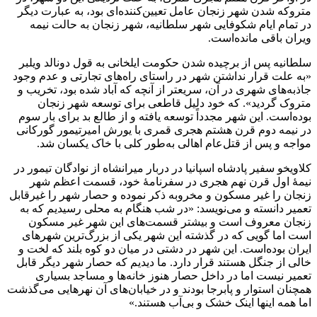
متروکه شدن شهر زنجان عامل تعیین‌کننده‌ای بود، به عبارت دیگر
در تمام ایام شکوفایی شهر سلطانیه، شهر زنجان به حالت نیمه
ویران باقی مانده‌است.
سلطانیه پس از برچیده شدن حکومت ایلخانی به قول دونالد ویلبر
«به علت قرار نداشتن شهر در راستای راه‌های تجارتی و عدم وجود
جاذبه‌های شهری در آن، سریعتر از آنچه که آباد شده بود، تخریب و
متروک گردید». که خود دلیل قاطعی برای توسعه شهر زنجان
بوده‌است. این شهر مجدداً توسعه یافته و از طالع بد برای بار سوم
در نیمه دوم قرن هشتم هجری قمری با یورش امیرتیمور گورکانی
مواجه و پس از قتل‌عام اهالی به‌طور کلی با خاک یکسان شد.
کلاویخو سفیر پادشاه اسپانیا در دربار میرانشاه از نوادگان تیمور در
نیمهٔ اول قرن نهم هجری در سفرنامهٔ خود، قسمت اعظم شهر
زنجان را غیر مسکون و مخروبه ذکر نموده و حصار شهر را غیرقابل
تعمیر دانسته و می‌نویسد: «در شب هنگام به محلی رسیدیم که به
زنجان معروف است و بیشتر قسمت‌های این شهر غیر مسکون
است اما گویی که در گذشته این شهر یکی از بزرگ‌ترین شهرهای
ایران بوده‌است. این شهر در دشتی در میان دو کوه بلند که لخت و
خالی از جنگل هستند قرار دارد. ما دیدیم که حصار شهر دیگر قابل
تعمیر نیست اما در داخل حصار هنوز خانه‌ها و مساجد بسیاری
همچنان استوار و پابرجا بودند و در خیابان‌های آن نهرهایی می‌گذشت
اما همه اینها اینک خشک و بی‌آب هستند.»