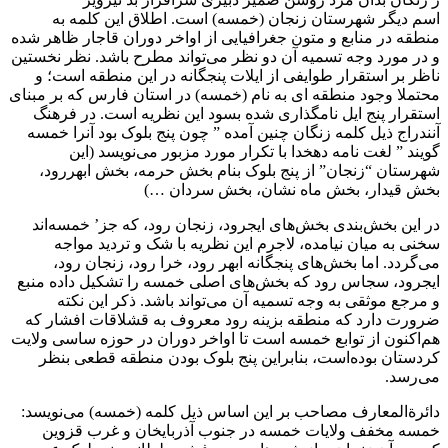
اسم دیگر شهرستان زنجان (خمسه) است. اطلاق این کلمه به
منطقه در منابع و متون جغرافیایی از اواخر دوران قاجار ظاهر شده
و در مورد وجه تسمیه آن دو نظر می‌تواند مطرح باشد. نظر نخستین
ناظر بر استقرار طوایفی از ایلات پنجگانه در این منطقه است؛ و
محتملا وجود منطقه ای به نام (خمسه) در استان فارس که بر مبنای
استقرار پنج ایل نامگذاری شده بسود این نظریه است. در فرهنگ
آنندراج ذیل کلمه زنگان چنین آمده ” چون پنج بلوک بود آنرا خمسه
گویند ” لغت نامه دهخدا با تکرار مورد مزبور می‌نویسد (این
شهرستان “زنجان” از پنج بلوک بنام بخش حرمه، بخش ابهررود،
بخش قیدار، بخش ماه نشان، بخش سردان …)
در این بخش‌بندی بخش‌های ایجرود، زنجان رود، که جز’ خمسه‌اند
سخنی به میان نیامده، لاجرم این نظریه با شک و تردید مواجه
می‌گردد. اما بخش‌های پنجگانه ابهر رود، خرا رود، زنجان رود،
ایجرود، سجاس رود که بخش‌های اصلی خمسه را تشکیل داده منبع
و مرجع موثقی به وجه تسمیه آن می‌تواند باشد. ذکر این نکته
ضرورت دارد که منطقه بزینه رود معروف به قشلاقات افشار که
هم‌اکنون از توابع خمسه است تا اواخر دوران در حوزه ساسی ولایت
کردستان بوده‌است، بنابراین پنج بلوک بودن منطقه قطعی بنظر
می‌رسد.
دائرةالمعارف مصاحب بر این اساس ذیل کلمه (خمسه) می‌نویسد:
خمسه مخفف ولایات خمسه در جنوب آذربایخان و غرب قزوین