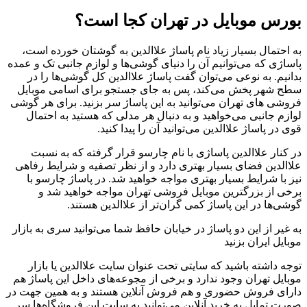
بورس موبایل در تهران کجا است؟
به احتمال بسیار زیاد نام پاساژ علاالدین به گوشتان خورده است،
پاساژی که می‌توانیم آن را دنیای گوشی‌ها و لوازم جانبی تک و عمده
بدانیم. به نوعی می‌توان گفت پاساژ علاالدین کل گوشی‌ها را در
سطح شهر پخش می‌کند، پس به جای جستجو برای اسامی موبایل
فروشی های تهران می‌توانید به این پاساژ سر بزنید. برای هر گوشی
لوازم جانبی می‌خواهید و به دنبال هر مدلی که هستید به احتمال
قوی در پاساژ علاالدین می‌توانید آن را پیدا کنید.
در کنار علاالدین پاساژی با نام چارسو قرار گرفته که به نسبت
علاالدین فضای بسیار بهتری دارد و از نظر تصفیه و شرایط رفاهی
نیز با شرایط بسیار بهتری مواجه خواهید شد. در پاساژ چارسو با
برخی از بزرگترین موبایل فروشی تهران مواجه خواهید شد و
گوشی‌ها در این پاساژ کمی گران‌تر از علاالدین هستند.
به غیر از این دو پاساژ در خیابان حافظ شما می‌توانید سری به بازار
موبایل ایران بزنید
توجه داشته باشید که سایتی تحت عنوان سایت علاالدین یا بازار
موبایل تهران وجود ندارد و برخی از مجوعه‌های داخل این پاساژ هم
دارای فروش حضوری و هم فروش آنلاین هستند و به همین جهت در
صورت تمایل به خرید آنلاین می‌توانید به سایت این فروشگاه‌ها سر