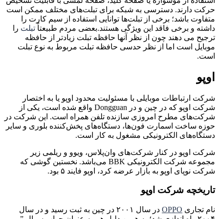
استفاده از موشواره یا صفحه کلید، صفحهٔ لمسی با قابلیت تشخیص
حرکت دارند. دسترسی به شبکه برای تبلت‌های مختلف ممکن است
متفاوت باشد؛ برخی از تبلت‌ها توانایی استفاده از سیم کارت را
داشته و برخی فاقد این ویژگی هستند.بعضی مردم طبیعتاً
تبلت
را
ترجیح می دهند چون از نظر آنها حافظه تبلت زیادتر از حافظه
موبایل است اما از نظر حدسی حافظه تبلت مربوط به نوع تبلت
است.
اوپو
شرکت ارتباطات موبایلی با مسئولیت محدود اوپو یا به اختصار
شرکت اوپو که در چین و در Dongguan واقع شده است، یکی از
شرکت‌های مطرح امروزی سازنده تلفن همراه است. این شرکت در
حوزه ساخت اسمارت فون‌ها، دستگاه‌های پخش‌کننده بلوری و سایر
دستگاه‌های الکترونیکی مشغول به کار است.
شرکت اوپو در کنار شرکت‌های وان‌پلاس، ویوو و ریلمی زیر
مجموعه شرکت الکترونیکی BBK می‌باشد. نخستین گوشی که
شرکت نوپای اوپو به بازار عرضه کرد، اوپو فایند ۵ بود.
تاریخچه شرکت اوپو
نام تجاری
OPPO
در سال ۲۰۰۱ در چین به ثبت رسید و در سال
۲۰۰۴ راه اندازی شد؛ به همین دلیل هم به عنوان جواب سوال ”