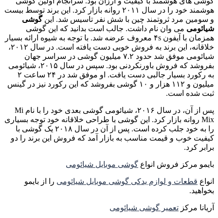
گوشی های هوشمند با کیفیت و ارزان بود. سرانجام اولین گوشی
هوشمند خود را در سال ۲۰۱۱ روانه بازار کرد. این برند توسط بیست
و سومین مرد ثروتمند چین با شش نفر تاسیس شد. این
گوشی
شیائومی
می وان نام داشت. جالب است بدانید که این گوشی
همزمان با آیفون ۴s معروف عرضه شد. با توجه به شیوه ارائه بسیار
خلاقانه، این برند به فروش خوبی دست یافته است. در سال ۲۰۱۲،
شیائومی موفق شد حدود ۷.۲ میلیون گوشی در سراسر جهان
بفروشد که فروش باورنکردنی بود. سپس در سال ۲۰۱۵، شیائومی
به رکورد بسیار جالبی دست یافت. او موفق شد در ۲۴ ساعت ۲
میلیون و ۱۱۲ هزار و ۱۰ گوشی بفروشد که این رکورد نیز در گینس
ثبت شده است.
پس از آن، در سال ۲۰۱۶، شیائومی گوشی بعدی خود را با نام Mi
Mix روانه بازار کرد. این گوشی با طراحی خلاقانه خود توجه بسیاری
را به خود جلب کرده است. پس از آن در سال ۲۰۱۸ یک گوشی با
کیفیت خوب و قیمت مناسب به بازار آمد که فروش این برند را دو
برابر کرد.
بایمو مرکز فروش انواع
گوشی موبایل شیائومی
انواع
قطعات و لوازم یدکی گوشی موبایل شیائومی
را از بایمو
بخواهید.
آریانا مرکز
تعمیر گوشی شیائومی