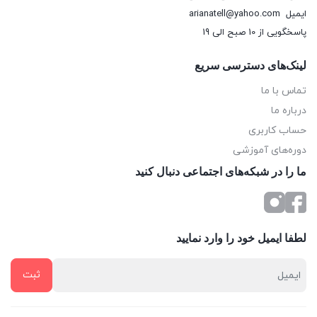
ایمیل
arianatell@yahoo.com
شرکت باسابقه نوکیا، تصمیم به تولید گوشی های موبایل با
پاسخگویی از 10 صبح الی 19
سیستم‌عامل اختصاصی خود یعنی ویندوز فون را گرفت. همکاری
لینک‌های دسترسی سریع
مایکروسافت و نوکیا اما بسیار پر فراز و نشیب بود و در این بین
تماس با ما
شاهد گوشی های باکیفیت و خوش قیمتی نیز بودیم. در اکتبر 2017
درباره ما
اما
مایکروسافت
اعلام کرد که دیگر قرار نیست در بازار گوشی های
حساب کاربری
موبایل باشد و ترجیح داد بودجه و زمان خود را صرف پروژه‌های دیگر
دوره‌های آموزشی
ما را در شبکه‌های اجتماعی دنبال کنید
کند. هرچند که ردموندی‌ها سه سال بعد و این بار با محصولی به نام
Microsoft Surface Due به بازار برگشتند.
مدل‌های مختلف تبلت
لطفا ایمیل خود را وارد نمایید
تبلت‌ها از تنوع بسیار زیادی برخوردار هستند. این وسیله برای کودکان
و نوجوانان بسیار مفید و کاربردی است، به‌راحتی به‌وسیله‌ی آن
می‌توان ساعت‌ها بازی کرد و از تماشای سریال، فیلم و انیمیشن لذت