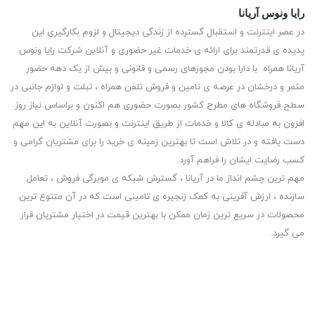
برد. سهولت در استفاده‌ از تبلت‌ها مهم‌ترین ویژگی‌ آن‌ها است، برخی
رایا ونوس آریانا
در عصر اینترنت و استقبال گسترده از زندگی دیجیتال و لزوم بکارگیری این
از آن‌ها دارای قلم هوشمند هستند و کار کردن با آن‌ها بسیار
پدیده ی قدرتمند برای ارائه ی خدمات غیر حضوری و آنلاین شرکت رایا ونوس
لذت‌بخش و دل‌نشین است.
آریانا همراه با دارا بودن مجوزهای رسمی و قانونی و بیش از یک دهه حضور
استفاده از تبلت نیاز به کیبورد و موس ندارد به همین دلیل به‌راحتی
مثمر و درخشان در عرصه ی تامین و فروش تلفن همراه ، تبلت و لوازم جانبی در
سطح فروشگاه های مطرح کشور بصورت حضوری هم اکنون و براساس نیاز روز
می‌توان آن را در سفر و گردش همراه خود برد. وزن تبلت‌ها بسیار
افزون به مبادله ی کالا و خدمات از طریق اینترنت و بصورت آنلاین به این مهم
سبک است و از لپ تاپ کمتر است به همین خاطر جابه‌جایی آن در
دست یافته و در تلاش است تا بهترین زمینه ی خرید را برای مشتریان گرامی و
کیف و کوله‌پشتی بسیار آسان است.
کسب رضایت ایشان را فراهم آورد.
مهم ترین چشم انداز ما در آریانا ، گسترش شبکه ی مویرگی فروش ، تعامل
برای مراقبت و نگهداری از تبلت بهتر است هنگام خرید کیف یا قاب
سازنده ، ارزش آفرینی به کمک زنجیره ی تامینی است که در آن متنوع ترین
مخصوص به آن تهیه شود. قاب‌ها از خش و آسیب‌های جزئی
محصولات در سریع ترین زمان ممکن با بهترین قیمت در اختیار مشتریان قرار
جلوگیری می‌کنند و دستگاه را به دور از هرگونه آلودگی و گردوغبار
می گیرد.
نگه می‌دارند.
خرید آنلاین تبلت
قطعات و لوازم یدکی گوشی موبایل مایکروسافت
را از بایمو بخواهید.