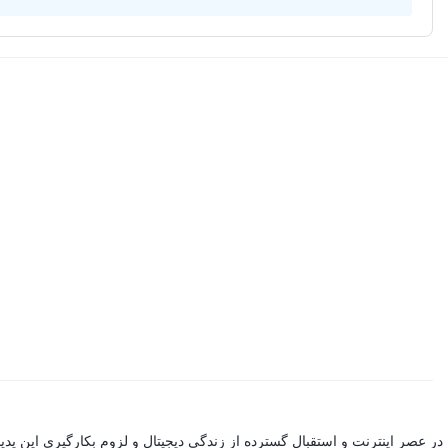
در عصر اینترنت و استقبال گسترده از زندگی دیجیتال و لزوم بکارگیری این پد