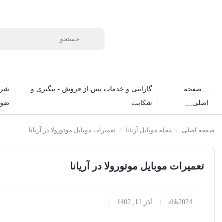
__صفحه
گارانتی و خدمات پس از فروش - پیگیری و
شرا
اصلی__
شکایت
ضوا
صفحه اصلی
/
مجله موبایل آریانا
/
تعمیرات موبایل موتورولا در آریانا
تعمیرات موبایل موتورولا در آریانا
zhk2024
آذر 11, 1402