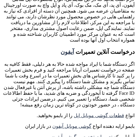
آیفون، آی پد، آی مک، مک بوک، آی پاد و اپل واچ به صورت اورجینال
به متقاضیان عرضه می شود. همچنین آن دسته از افرادی که نیاز به
راهنمایی هایی در خصوص محصول مورد نظرشان دارند، می توانند
با مراجعه به این مرکز، اطلاعات لازم را از مشاورین ما دریافت
نمایند. نمایندگی اپل، ضمن رعایت اصول مشتری مداری، مفتخر
است که به عنوان مرکز مورد اطمینان کاربران شناخته شده و
همواره انتخاب اول آنها بوده است
درخواست آنلاین تعمیرات
آیفون
اگر دستگاه شما با ایراد مواجه شده حالا به هر دلیلی، فقط کافیه به
صفحه درخواست تعمیرات آریانا مراجعه کنید و فرم بخش تعمیرات
را پر کنید تا کارشناس های بخش تعمیرات ما در اسرع وقت با شما
تماس بگیرند و مشکل شما دستگاه را پیگیری کنند. مهم نیست
دستگاه شما چه مشکلی داشته باشه، از پرش آنتن یا غیرفعال شدن
Face ID گرفته تا آبخوردگی و ضربه های شدید، ما با حفظ اطالاعات
شخصی شما، دستگاه را تعمیر می کنیم. درضمن ایرادات جزئی
دستگاه ، در حضور خودتون در کوتاه ترین زمان رفع میشه!
انواع
قطعات گوشی موبایل اپل
را از بایمو بخواهید.
بایمو ارایه دهنده انواع
گوشی موبایل آیفون
در بازار ایران
آریانا مرکز
تعمیرات تخصصی گوشی آیفون