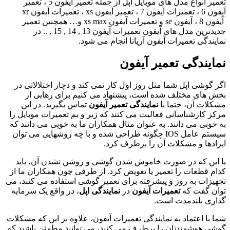
تعمیر انواع مدل های موبایل اپل از جمله تعمیر آیفون 5 ، تعمیر
آیفون 6 ، تعمیرات آیفون 7 ، تعمیر آیفون xs ، تعمیرات آیفون xr
آیفون 8 ، آیفون se و تعمیرات آیفون xs max و… همچنین تعمیر
جدیدترین مدل های آیفون تعمیرات آیفون 13 , 14 , 15 , .. در
نمایندگی تعمیرات آیفون آریانا انجام می شود.
نمایندگی تعمیر آیفون
اگر گوشی اپل شما مثل روز اول کار نمی کند و دچار اختلالاتی در
بخش های مختلف شده است، پیشنهاد می کنیم برای رهایی از
مشکلات آن، حتما با
نمایندگی تعمیر آیفون
تماس بگیرید. در این
مرکز کارشناسانی فعالیت می کنند که زیر و بم تعمیرات موبایل را
به خوبی می دانند. به عنوان مثال همکاران ما به خوبی می دانند که
سیستم عامل IOS چگونه طراحی شده و با چه روشهایی می توان
ایرادها و مشکلات آن را برطرف کرد.
یا این که در صورت خاموش شدن گوشی و روشن نشدن آن، باید
کدام قطعات را تعمیر یا تعویض کرد. از طرفی چون همکاران ما از
تجهیزات به روز و پیشرفته برای تعمیر گوشی استفاده می کنند، می
توان گفت که
تعمیرات آیفون
در
نمایندگی اپل
، در واقع یک سرمایه
گذاری بلندمدت است.
شما با اعتماد به نمایندگی تعمیرات آیفون، علاوه بر این که مشکلات
گوشی هوشمندتان را برطرف می کنید، می توانید مطمئن باشید که