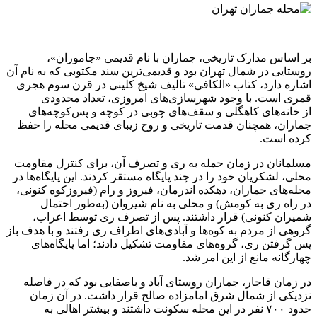
بر اساس مدارک تاریخی، جماران با نام قدیمی «جاموران»،
روستایی در شمال تهران بود و قدیمی‌ترین سند مکتوبی که به نام آن
اشاره دارد، کتاب «الکافی» تالیف شیخ کلینی در قرن سوم هجری
قمری است. با وجود شهرسازی‌های امروزی، تعداد محدودی
از خانه‌های كاهگلی و سقف‌های چوبی در کوچه و پس‌کوچه‌های
جماران، همچنان قدمت تاریخی و روح زیبای قدیمی محله را حفظ
کرده است.
مسلمانان در زمان حمله به ری و تصرف آن، برای کنترل مقاومت
محلی، لشکریان خود را در چند پایگاه مستقر کردند. این پایگاه‌ها در
محله‌های جماران، دهکده اندرمان، فیروز و رام (فیروزکوه کنونی،
در راه ری به کومش) و محلی به‌ نام شیروان (به‌طور احتمال
شمیران کنونی) قرار داشتند. پس از تصرف ری توسط اعراب،
گروهی از مردم به کوه‌ها و آبادی‌های اطراف ری رفتند و با هدف باز
پس‌ گرفتن ری، گروه‌های مقاومت تشکیل دادند؛ اما پایگاه‌های
چهارگانه مانع از این امر شد.
در زمان قاجار، جماران روستای آباد و باصفایی بود که در فاصله
نزدیکی از شمال شرق امامزاده صالح قرار داشت. در آن زمان
حدود ۷۰۰ نفر در این محله سکونت داشتند و بیشتر اهالی به