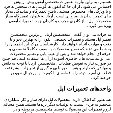
هستیم . بنابراین نیاز به تعمیرات تخصصی آیفون بیش از پیش
احساس می شود . از آن جا که آیفون ها گوشی های منحصر به فرد
و با ویژگی های مخصوص هستند ، یافتن تعمیرگاه و نمایندگی مجاز
برای تعمیرات آن ها ضروری است . آریانا به عنوان تعمیرگاه مجاز
محصولات اپل ، از کادری مجرب و کاردان جهت تعمیرات آیفون
بهره می گیرد .
به جرات می توان گفت : متخصصین آریانا از برترین متخصصین
تعمیر اپل هستند و تعمیرات تخصصی آیفون را به بهترین نحو و با
دقت و مهارت انجام خواهند داد . کارشناسان مرکز این اطمینان را
به شما می دهند که تعمیر محصولات به صورت کاملا تخصصی و
حرفه ای انجام خواهد شد و پس از عیب یابی و تعمیر محصولات ،
می توانید مدت ها با خاطری آسوده از آن ها استفاده کنید . هم چنین
در صورت نیاز به تعویض قطعات ، متخصصین آریانا با توجه به دانش
و مهارتی که دارند و همین طور با بهره گیری از تجهیزات پیشرفته ،
قطعه ی آسیب دیده را با قطعه ی با کیفیت و اورجینال تعویض
خواهند کرد .
واحدهای تعمیرات اپل
همانطور که اطلاع دارید، محصولات اپل دارای ساز و کار عملکردی
منحصر به فردی نسبت به تولیدات دیگر برندها هستند. همین مساله،
لزوم تعمیرات این محصولات توسط متخصصین مربوطه و در