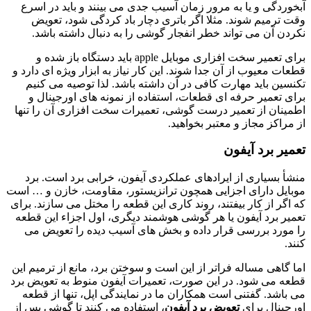
آبخوردگی و یا به مرور زمان آسیب جدی می بینند و باید در اسرع
وقت ترمیم شوند. مثلا اگر باتری دچار باد کردگی شود، تعویض
نکردن آن می تواند خطر انفجار گوشی را به دنبال داشته باشد.
برای تعمیر سخت افزاری موبایل apple باید دستگاه باز شده و
قطعات معیوب از آن جدا شوند. این کار نیاز به ابزار ویژه ای دارد و
تکنسین باید مهارت کافی در آن داشته باشد. لذا توصیه می کنیم
برای تعمیر حرفه ای قطعات، استفاده از نمونه های اورجینال و
اطمینان از تعمیر درست گوشی، تعمیرات سخت افزاری آن را تنها
از مراکز مجاز و معتبر بخواهید.
تعمیر برد آیفون
منشأ بسیاری از ایرادهای عملکردی آیفون، خرابی برد است. برد
موبایل دارای اجزایی همچون ترانزیستور، مقاومت، خازن و … است
که اگر از کار بیفتند، روند کاری این قطعه را مختل می سازند. برای
تعمیر برد آیفون یا هر گوشی هوشمند دیگری، اول اجزاء این قطعه
را مورد بررسی قرار داده و بخش های آسیب دیده را تعویض می
کنند.
اما گاهی مساله فراتر از این است و سوختن برد، مانع از ترمیم این
قطعه می شود. در این صورت، تعمیرات آیفون منوط به تعویض برد
می باشد. گفتنی است همکاران ما در نمایندگی اپل، تنها از قطعه
اورجینال برای
تعویض برد آیفون
، استفاده می کنند تا گوشی پس از