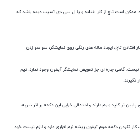
 ممکن است تاچ از کار افتاده و یا ال سی دی آسیب دیده باشد که
ر افتادن تاچ، ایجاد هاله های رنگی روی نمایشگر، سو سو زدن
م نیست. گاهی چاره ای جز تعویض نمایشگر آیفون وجود ندارد. تیم
 نگیرند.
ای که البته در مدل های 10 و 11 به بعد حذف شده است. اما مدل های پایین تر کلید هوم دارند و احتمالی خرابی این دکمه بر اثر ضربه،
رد، کار نکردن دکمه هوم آیفون ریشه نرم افزاری دارد و لازم نیست خود