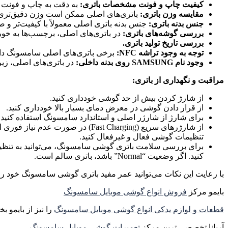
کیفیت چاپ و فونت مشخصات باتری:
به دقت به چاپ و فونت نو
مقایسه وزن باتری:
باتری‌های اصلی ممکن است وزن دقیق‌تری 
جنس بدنه باتری:
جنس بدنه باتری اصلی معمولاً با کیفیت‌تر و ص
بررسی گوشه‌های باتری:
در باتری‌های اصلی، برچسب‌ها به خوبی
بررسی تاریخ تولید باتری.
توجه به وجود تراشه NFC:
برخی باتری‌های اصلی سامسونگ دارای تراشه NFC هستند که در زیر برچسب قرار دارد. باتری‌های تقلبی معمولاً این تراشه را ندارند 
وجود نام SAMSUNG روی بدنه داخلی:
در باتری‌های اصلی، زیر برچسب 
مراقبت و نگهداری از باتری:
از شارژ کردن بیش از حد گوشی خودداری کنید.
از قرار دادن گوشی در معرض دمای بسیار بالا خودداری کنید.
برای شارژ از شارژر اصلی و استاندارد سامسونگ استفاده کنید.
از شارژرهای سریع (Fast Charging
تنظیمات گوشی فعال و غیرفعال کنید.
کنید. اگر وضعیت “Normal” باشد، باتری سالم است.
با رعایت این نکات می‌توانید عمر مفید باتری گوشی سامسونگ خود را ا
بایمو مرکز
فروش انواع گوشی موبایل سامسونگ
قطعات و لوازم یدکی انواع گوشی موبایل سامسونگ
را نیز از بایمو بخ
آریانا تخصصی ترین مرکز
تعمیرات گوشی موبایل سامسونگ