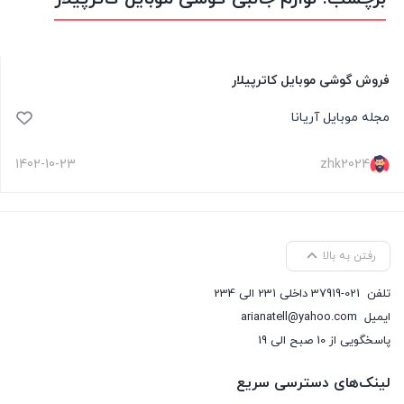
فروش گوشی موبایل کاترپیلار
مجله موبایل آریانا
1402-10-23
zhk2024
رفتن به بالا
تلفن
37919-021 داخلی 231 الی 234
ایمیل
arianatell@yahoo.com
پاسخگویی از 10 صبح الی 19
لینک‌های دسترسی سریع