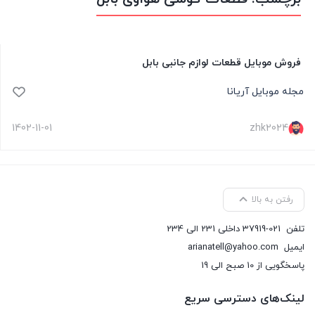
فروش موبایل قطعات لوازم جانبی بابل
مجله موبایل آریانا
1402-11-01
zhk2024
رفتن به بالا
تلفن
37919-021 داخلی 231 الی 234
ایمیل
arianatell@yahoo.com
پاسخگویی از 10 صبح الی 19
لینک‌های دسترسی سریع