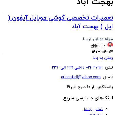
بهجت آباد
تعمیرات تخصصی گوشی موبایل آیفون (
اپل ) بهجت آباد
مجله موبایل آریانا
zhk2024
1403-04-03
رفتن به بالا
تلفن
37919-021 داخلی 231 الی 234
ایمیل
arianatell@yahoo.com
پاسخگویی از 10 صبح الی 19
لینک‌های دسترسی سریع
تماس با ما
درباره ما