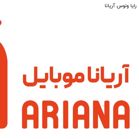
رایا ونوس آریانا