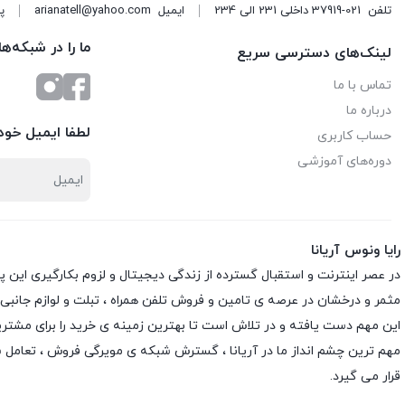
تلفن
37919-021 داخلی 231 الی 234
ایمیل
arianatell@yahoo.com
پا
ما را در شبکه‌ه
لینک‌های دسترسی سریع
تماس با ما
درباره ما
لطفا ایمیل خود 
حساب کاربری
دوره‌های آموزشی
رایا ونوس آریانا
در عصر اینترنت و استقبال گسترده از زندگی دیجیتال و لزوم بکارگیری این 
مثمر و درخشان در عرصه ی تامین و فروش تلفن همراه ، تبلت و لوازم جانبی
این مهم دست یافته و در تلاش است تا بهترین زمینه ی خرید را برای مشتری
مهم ترین چشم انداز ما در آریانا ، گسترش شبکه ی مویرگی فروش ، تعامل 
قرار می گیرد.