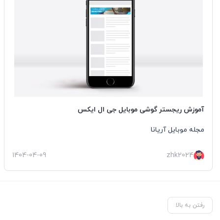
آموزش ریجستر گوشی موبایل جی ال ایکس
مجله موبایل آریانا
1404-04-09
zhk2024
رفتن به بالا