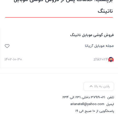
ناتینگ
فروش گوشی موبایل ناتینگ
مجله موبایل آریانا
1402-10-30
zhk2024
رفتن به بالا
تلفن
37919-021 داخلی 231 الی 234
ایمیل
arianatell@yahoo.com
پاسخگویی از 10 صبح الی 19