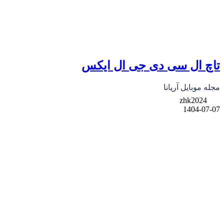
تاچ ال سی دی جی ال ایکس
مجله موبایل آریانا
zhk2024
1404-07-07