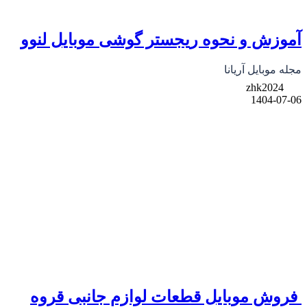
آموزش و نحوه ریجستر گوشی موبایل لنوو
مجله موبایل آریانا
zhk2024
1404-07-06
فروش موبایل قطعات لوازم جانبی قروه