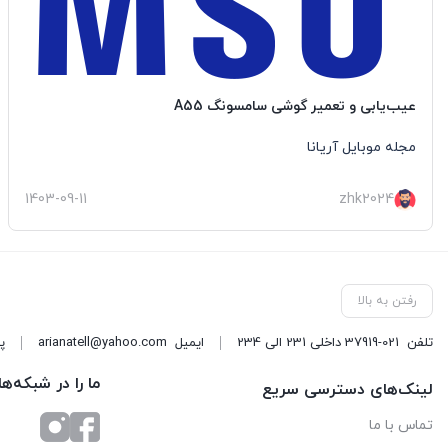
عیب‌یابی و تعمیر گوشی سامسونگ A55
مجله موبایل آریانا
1403-09-11
zhk2024
رفتن به بالا
تلفن
37919-021 داخلی 231 الی 234
ایمیل
arianatell@yahoo.com
پا
ما را در شبکه‌ه
لینک‌های دسترسی سریع
تماس با ما