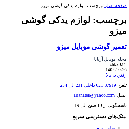
صفحه اصلی
/
برچسب: لوازم یدکی گوشی میزو
برچسب:
لوازم یدکی گوشی
میزو
تعمیر گوشی موبایل میزو
مجله موبایل آریانا
zhk2024
1402-10-26
رفتن به بالا
تلفن
37919-021 داخلی 231 الی 234
ایمیل
arianatell@yahoo.com
پاسخگویی از 10 صبح الی 19
لینک‌های دسترسی سریع
تماس با ما