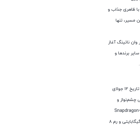
با ظاهری جذاب و
ین مسیر، تنها
وان ناتینگ آغاز
یر برند‌ها و
ناتینگ پس از سروصدا‌های فراوان و شایعات مختلف، بالاخره در تاریخ ۱۲ جولای
رد. ناتینگ فون ۱، یک گوشی چشم‌نواز و
میان‌رده است. ناتینگ برای قلب تپنده این دستگاه، از پردازنده +Snapdragon
778G استفاده کرده است که در دو نسخه با حافظه ۱۲۸ و ۲۵۶ گیگابایتی و رم ۸