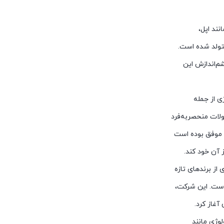
نند اپل،
ائومی، برند جدیدی به نام ناتینگ (Nothing) متولد شده است.
شم‌اندازش این
ی از جمله
ولات منحصربه‌فرد
ر موفق بوده است
 آن خود کند.
Nothing  برخلاف بسیاری از برند‌های تازه
است. این شرکت،
وژی مانند