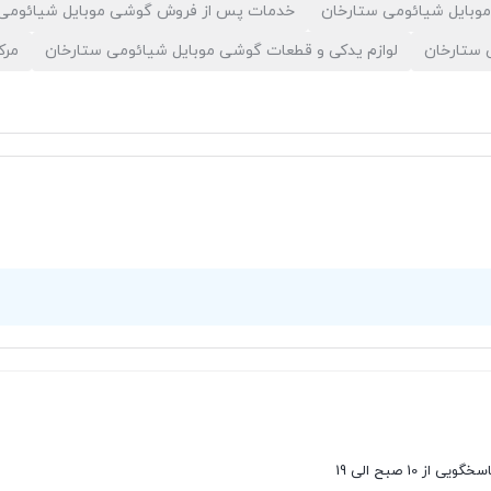
وبایل شیائومی ستارخان
خدمات پس از فروش گوشی موبایل شیائومی 
 ستارخان
لوازم یدکی و قطعات گوشی موبایل شیائومی ستارخان
مرک
سخگویی از 10 صبح الی 19