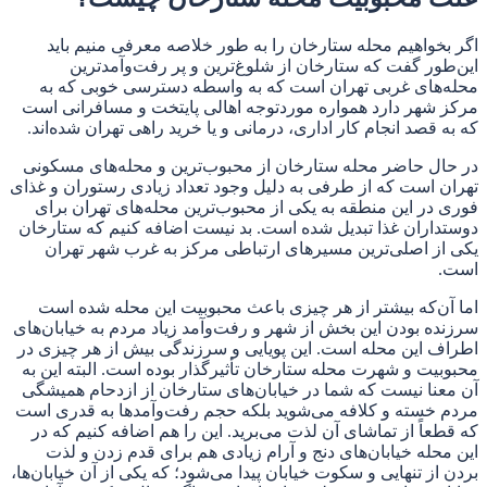
اگر بخواهیم محله ستارخان را به طور خلاصه معرفی منیم باید
این‌طور گفت که ستارخان از شلوغ‌ترین و پر رفت‌وآمدترین
محله‌های غربی تهران است که به واسطه دسترسی خوبی که به
مرکز شهر دارد همواره موردتوجه اهالی پایتخت و مسافرانی است
که به قصد انجام کار اداری، درمانی و یا خرید راهی تهران شده‌اند.
در حال حاضر محله ستارخان از محبوب‌ترین و محله‌های مسکونی
تهران است که از طرفی به دلیل وجود تعداد زیادی رستوران و غذای
فوری در این منطقه به یکی از محبوب‌ترین محله‌های تهران برای
دوستداران غذا تبدیل شده است. بد نیست اضافه کنیم که ستارخان
یکی از اصلی‌ترین مسیرهای ارتباطی مرکز به غرب شهر تهران
است.
اما آن‌که بیشتر از هر چیزی باعث محبوبیت این محله شده است
سرزنده بودن این بخش از شهر و رفت‌وآمد زیاد مردم به خیابان‌های
اطراف این محله است. این پویایی و سرزندگی بیش از هر چیزی در
محبوبیت و شهرت محله ستارخان تأثیرگذار بوده است. البته این به
آن معنا نیست که شما در خیابان‌های ستارخان از ازدحام همیشگی
مردم خسته و کلافه می‌شوید بلکه حجم رفت‌وآمدها به قدری است
که قطعاً از تماشای آن لذت می‌برید. این را هم اضافه کنیم که در
این محله خیابان‌های دنج و آرام زیادی هم برای قدم زدن و لذت
بردن از تنهایی و سکوت خیابان پیدا می‌شود؛ که یکی از آن خیابان‌ها،