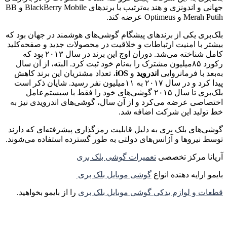
جهانی و اندونزی و هند به‌ترتیب با برندهای BlackBerry Mobile و BB
Merah Putih و Optimeus عرضه کند.
بلک‌بری یکی از برندهای پیشگام گوشی‌های هوشمند در جهان بود که
بیشتر با امنیت ارتباطات و خلاقیت در محصولات جدید و صفحه‌کلید
کامل شناخته می‌شد. دوران اوج این برند در سال ۲۰۱۳ بود که
رکورد ۸۵میلیون مشترک را به‌نام خود ثبت کرد. البته، از آن سال
به‌‌بعد با فرمانروایی
اندروید
و
iOS
، تعداد مشتریان این برند کاهش
پیدا کرد و در سال ۲۰۱۷ به ۱۱میلیون نفر رسید. شایان ذکر است
بلک‌بری تا سال ۲۰۱۵ گوشی‌های خود را فقط با سیستم‌عامل
اختصاصی عرضه می‌کرد و از آن سال، گوشی‌های اندرویدی نیز به
خط تولید این شرکت اضافه شد.
گوشی‌های بلک بری به دلیل قابلیت رمزگذاری پیشرفته‌ای که دارند
توسط نیروها و آژانس‌های دولتی به طور گسترده استفاده می‌شوند.
آریانا مرکز تخصصی
تعمیرات گوشی بلک بری
بایمو ارایه دهنده انواع
گوشی موبایل بلک بری
قطعات و لوازم یدکی گوشی موبایل بلک بری
را از بایمو بخواهید.