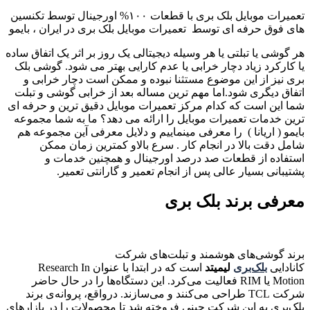
تعمیرات موبایل بلک بری با قطعات ۱۰۰% اورجینال توسط تکنسین
های فوق حرفه ای توسط تعمیرات موبایل بلک بری در ایران ، بایمو
هر گوشی یا تبلتی یا هر وسیله دیجیتالی یک روز بر اثر یک اتفاق ساده
یا کارکرد زیاد دچار خرابی یا عدم کارایی بهتر می شود. گوشی بلک
بری نیز از این موضوع مستثنا نبوده و ممکن است دچار خرابی و
اتفاق دیگری شود.اما مهم ترین مساله بعد از خرابی گوشی و تبلت
شما این است که کدام مرکز تعمیرات موبایل دقیق ترین و حرفه ای
ترین خدمات تعمیرات موبایل را ارائه می دهد؟ ما به شما مجموعه
بایمو ( اریانا ) را معرفی مینماییم و دلایل معرفی آین مجموعه هم
شامل دقت بالا در انجام کار . سرع بالاو کمترین زمان ممکن
استفاده از قطعات صد درصد اورجینال و همچنین خدمات و
پشتیبانی بسیار عالی پس از انجام تعمیر و گارانتی تعمیر.
معرفی برند بلک بری
برند گوشی‌های هوشمند و تبلت‌های شرکت
کانادایی
بلک‌بری
لیمیتد
است که در ابتدا با عنوان Research In
Motion یا RIM فعالیت می‌کرد. این دستگاه‌ها را در حال حاضر
شرکت TCL طراحی می‌کنند و می‌سازند. درواقع، پروانه‌ی برند
بلک‌بری به این شرکت چینی فروخته شد تا محصولات را در بازارهای