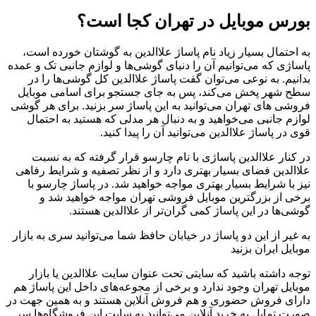
بورس موبایل در تهران کجا است؟
به احتمال بسیار زیاد نام پاساژ علاالدین به گوشتان خورده است،
پاساژی که می‌توانیم آن را دنیای گوشی‌ها و لوازم جانبی تک و عمده
بدانیم. به نوعی می‌توان گفت پاساژ علاالدین کل گوشی‌ها را در
سطح شهر پخش می‌کند، پس به جای جستجو برای اسامی موبایل
فروشی های تهران می‌توانید به این پاساژ سر بزنید. برای هر گوشی
لوازم جانبی می‌خواهید و به دنبال هر مدلی که هستید به احتمال
قوی در پاساژ علاالدین می‌توانید آن را پیدا کنید.
در کنار علاالدین پاساژی با نام چارسو قرار گرفته که به نسبت
علاالدین فضای بسیار بهتری دارد و از نظر تصفیه و شرایط رفاهی
نیز با شرایط بسیار بهتری مواجه خواهید شد. در پاساژ چارسو با
برخی از بزرگترین موبایل فروشی تهران مواجه خواهید شد و
گوشی‌ها در این پاساژ کمی گران‌تر از علاالدین هستند.
به غیر از این دو پاساژ در خیابان حافظ شما می‌توانید سری به بازار
موبایل ایران بزنید
توجه داشته باشید که سایتی تحت عنوان سایت علاالدین یا بازار
موبایل تهران وجود ندارد و برخی از مجوعه‌های داخل این پاساژ هم
دارای فروش حضوری و هم فروش آنلاین هستند و به همین جهت در
صورت تمایل به خرید آنلاین می‌توانید به سایت این فروشگاه‌ها سر