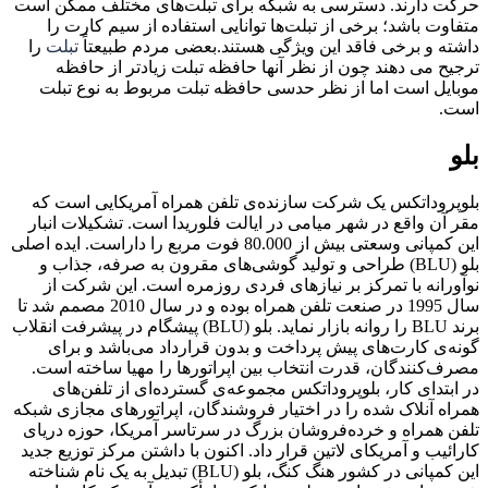
حرکت دارند. دسترسی به شبکه برای تبلت‌های مختلف ممکن است
متفاوت باشد؛ برخی از تبلت‌ها توانایی استفاده از سیم کارت را
داشته و برخی فاقد این ویژگی هستند.بعضی مردم طبیعتاً
تبلت
را
ترجیح می دهند چون از نظر آنها حافظه تبلت زیادتر از حافظه
موبایل است اما از نظر حدسی حافظه تبلت مربوط به نوع تبلت
است.
بلو
بلوپروداتکس یک شرکت سازنده‌ی تلفن همراه آمریکایی است که
مقر آن واقع در شهر میامی در ایالت فلوریدا است. تشکیلات انبار
این کمپانی وسعتی بیش از 80.000 فوت مربع را داراست. ایده اصلی
بلو (BLU) طراحی و تولید گوشی‌های مقرون به صرفه، جذاب و
نوآورانه با تمرکز بر نیازهای فردی روزمره است. این شرکت از
سال 1995 در صنعت تلفن همراه بوده و در سال 2010 مصمم شد تا
برند BLU را روانه بازار نماید. بلو (BLU) پیشگام در پیشرفت انقلاب
گونه‌ی کارت‌های پیش پرداخت و بدون قرارداد می‌باشد و برای
مصرف‌کنندگان، قدرت انتخاب بین اپراتورها را مهیا ساخته است.
در ابتدای کار، بلوپروداتکس مجموعه‌ی گسترده‌ای از تلفن‌های
همراه آنلاک شده را در اختیار فروشندگان، اپراتورهای مجازی شبکه
تلفن همراه و خرده‌فروشان بزرگ در سرتاسر آمریکا، حوزه دریای
کارائیب و آمریکای لاتین قرار داد. اکنون با داشتن مرکز توزیع جدید
این کمپانی در کشور هنگ کنگ، بلو (BLU) تبدیل به یک نام شناخته