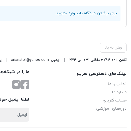
برای نوشتن دیدگاه باید
وارد بشوید
.
رفتن به بالا
تلفن
37919-021 داخلی 231 الی 234
ایمیل
arianatell@yahoo.com
پا
ما را در شبکه‌ه
لینک‌های دسترسی سریع
تماس با ما
درباره ما
لطفا ایمیل خود 
حساب کاربری
دوره‌های آموزشی