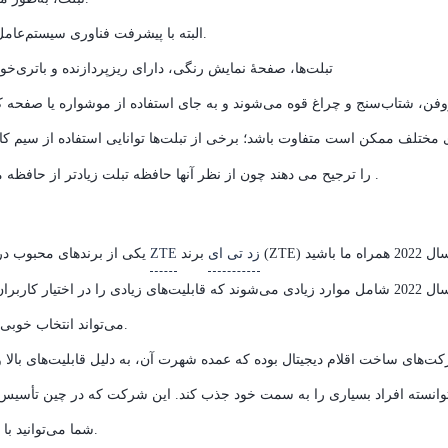
البته با پیشرفت فناوری سیستم‌عامل‌هایی مانند ویندوز برای انواع تبلت‌ها طراحی و برنامه‌ریزی شده‌است.
تبلت‌ها، صفحهٔ نمایش رنگی، دارای ریزپردازنده و باتری‌خ
روفن، شتاب‌سنج و چراغ قوه می‌شوند و به جای استفاده از موشواره یا صفحه
ی مختلف ممکن است متفاوت باشد؛ برخی از تبلت‌ها توانایی استفاده از سیم ک
را ترجیح می دهند چون از نظر آنها حافظه تبلت زیادتر از حافظه موبایل است اما از نظر حدسی حافظه تبلت مربوط به نوع تبلت است.
زد تی ای
یکی از برندهای محبوب در ساخت انواع گوشی‌های هوشمند است. با بررسی بهترین گوشی های
برند
ZTE
گوشی‌های باکیفیت و قیمت مناسب هستید، برند ZTE می‌تواند انتخاب خوبی برای شما باشد.
انسته افراد بسیاری را به سمت خود جذب کند. این شرکت که در چین تأسیس شد
شما می‌توانید با پرداخت هزینه‌های مقرون‌به‌صرفه، از کارایی بالای آن‌ها بهره‌مند شوید.