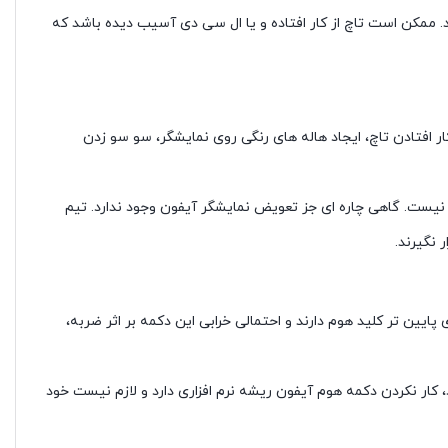
 ممکن است تاچ از کار افتاده و یا ال سی دی آسیب دیده باشد که
ر افتادن تاچ، ایجاد هاله های رنگی روی نمایشگر، سو سو زدن
م نیست. گاهی چاره ای جز تعویض نمایشگر آیفون وجود ندارد. تیم
 نگیرند.
ای که البته در مدل های 10 و 11 به بعد حذف شده است. اما مدل های پایین تر کلید هوم دارند و احتمالی خرابی این دکمه بر اثر ضربه،
رد، کار نکردن دکمه هوم آیفون ریشه نرم افزاری دارد و لازم نیست خود